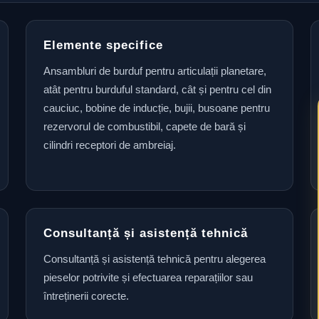
Elemente specifice
Ansambluri de burduf pentru articulații planetare,
atât pentru burduful standard, cât și pentru cel din
cauciuc, bobine de inducție, bujii, busoane pentru
rezervorul de combustibil, capete de bară și
cilindri receptori de ambreiaj.
Consultanță și asistență tehnică
Consultanță și asistență tehnică pentru alegerea
pieselor potrivite și efectuarea reparațiilor sau
întreținerii corecte.