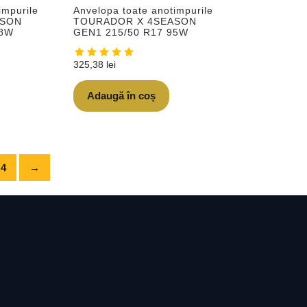
impurile
Anvelopa toate anotimpurile
ASON
TOURADOR X 4SEASON
98W
GEN1 215/50 R17 95W
325,38
lei
Adaugă în coș
4
→