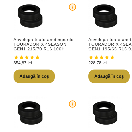
i
Anvelopa toate anotimpurile
Anvelopa toate anot
TOURADOR X 4SEASON
TOURADOR X 4SE
GEN1 215/70 R16 100H
GEN1 195/65 R15 9
354,87
lei
228,78
lei
Adaugă în coș
Adaugă în coș
i