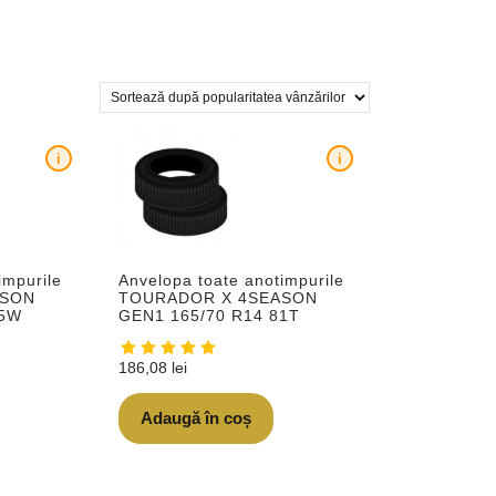
i
i
impurile
Anvelopa toate anotimpurile
ASON
TOURADOR X 4SEASON
95W
GEN1 165/70 R14 81T
186,08
lei
Adaugă în coș