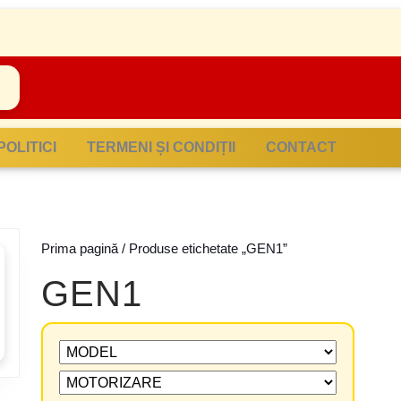
POLITICI
TERMENI ȘI CONDIȚII
CONTACT
Prima pagină
/ Produse etichetate „GEN1”
GEN1