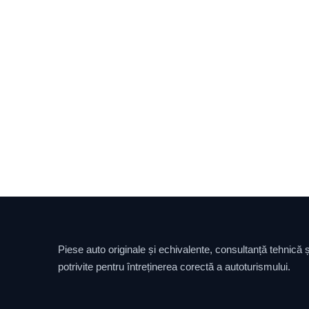
Piese auto originale și echivalente, consultanță tehnică și
potrivite pentru întreținerea corectă a autoturismului.