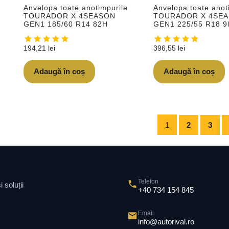
Anvelopa toate anotimpurile
Anvelopa toate anot
TOURADOR X 4SEASON
TOURADOR X 4SE
GEN1 185/60 R14 82H
GEN1 225/55 R18 
194,21
lei
396,55
lei
Adaugă în coș
Adaugă în coș
1
2
3
Telefon
 soluții
+40 734 154 845
Email
info@autorival.ro