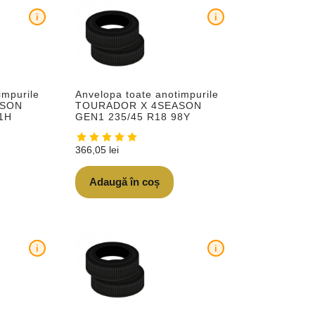
i
i
impurile
Anvelopa toate anotimpurile
ASON
TOURADOR X 4SEASON
1H
GEN1 235/45 R18 98Y
366,05
lei
Adaugă în coș
i
i