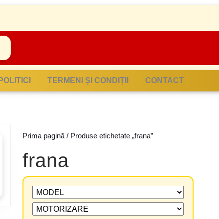
POLITICI
TERMENI ȘI CONDIȚII
CONTACT
Prima pagină
/ Produse etichetate „frana”
frana