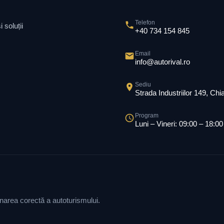
Telefon
 soluții
+40 734 154 845
Email
info@autorival.ro
Sediu
Strada Industriilor 149, Ch
Program
Luni – Vineri: 09:00 – 18:00
ionarea corectă a autoturismului.