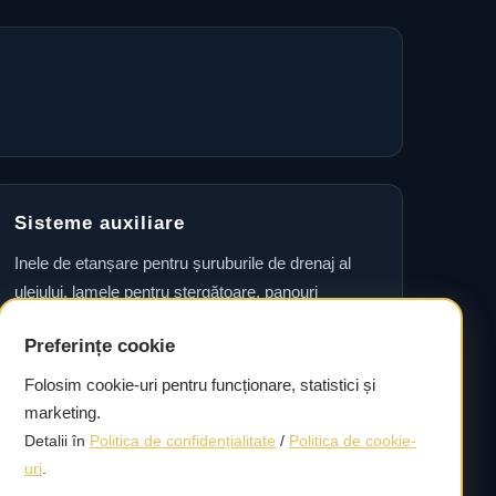
Sisteme auxiliare
Inele de etanșare pentru șuruburile de drenaj al
uleiului, lamele pentru ștergătoare, panouri
laterale, seturi de accesorii pentru plăcuțele de
Preferințe cookie
frână, garnituri pentru etrier și seturi de rulmenți
pentru roți, precum și simeringuri pentru arborele
Folosim cookie-uri pentru funcționare, statistici și
cotit.
marketing.
Detalii în
Politica de confidențialitate
/
Politica de cookie-
uri
.