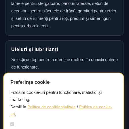
lamele pentru ștergătoare, panouri laterale, seturi de
accesorii pentru plăcuțele de frână, garnituri pentru etrier
și seturi de rulmenți pentru roți, precum și simeringuri
pentru arborele cotit.
Uleiuri și lubrifianți
Selecții de top pentru a menține motorul în condiții optime
de funcționare.
Preferințe cookie
Consultanță și asistență tehnică
Folosim cookie-uri pentru funcționare, statistici și
marketing.
Consultanță și asistență tehnică pentru alegerea pieselor
Detalii în
Politica de confidențialitate
/
Politica de cookie-
potrivite și efectuarea reparațiilor sau întreținerii corecte.
uri
.