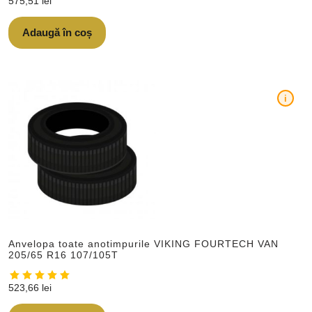
575,51
lei
Adaugă în coș
i
Anvelopa toate anotimpurile VIKING FOURTECH VAN
205/65 R16 107/105T
523,66
lei