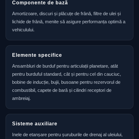
Componente de bază
Amortizoare, discuri și plăcuțe de frână, filtre de ulei și
lichide de frână, menite să asigure performanța optimă a
vehiculului.
Elemente specifice
Ansambluri de burduf pentru articulații planetare, atât
pentru burduful standard, cât și pentru cel din cauciuc,
bobine de inducție, bujii, busoane pentru rezervorul de
combustibil, capete de bară și cilindri receptori de
ambreiaj.
Sisteme auxiliare
Inele de etanșare pentru șuruburile de drenaj al uleiului,