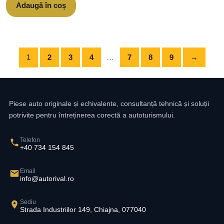
Adaugă în coș
1
2
3
4
…
7
8
9
→
Piese auto originale și echivalente, consultanță tehnică și soluții
potrivite pentru întreținerea corectă a autoturismului.
Telefon
+40 734 154 845
Email
info@autorival.ro
Sediu
Strada Industriilor 149, Chiajna, 077040