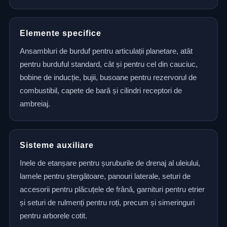
Elemente specifice
Ansambluri de burduf pentru articulații planetare, atât
pentru burduful standard, cât și pentru cel din cauciuc,
bobine de inducție, bujii, busoane pentru rezervorul de
combustibil, capete de bară și cilindri receptori de
ambreiaj.
Sisteme auxiliare
Inele de etanșare pentru șuruburile de drenaj al uleiului,
lamele pentru ștergătoare, panouri laterale, seturi de
accesorii pentru plăcuțele de frână, garnituri pentru etrier
și seturi de rulmenți pentru roți, precum și simeringuri
pentru arborele cotit.