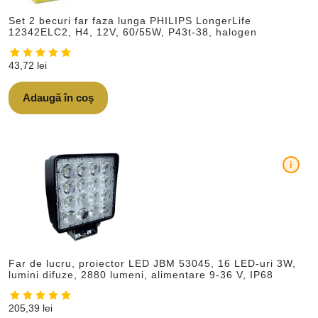
Set 2 becuri far faza lunga PHILIPS LongerLife
12342ELC2, H4, 12V, 60/55W, P43t-38, halogen
43,72
lei
Adaugă în coș
i
Far de lucru, proiector LED JBM 53045, 16 LED-uri 3W,
lumini difuze, 2880 lumeni, alimentare 9-36 V, IP68
205,39
lei