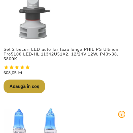
Set 2 becuri LED auto far faza lunga PHILIPS Ultinon
Pro5100 LED-HL 11342U51X2, 12/24V 12W, P43t-38,
5800K
608,05
lei
Adaugă în coș
i