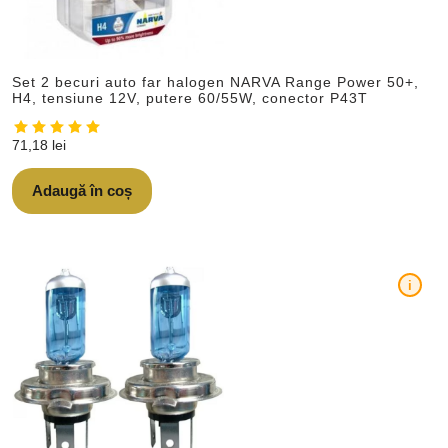
Set 2 becuri auto far halogen NARVA Range Power 50+,
H4, tensiune 12V, putere 60/55W, conector P43T
71,18
lei
Adaugă în coș
i