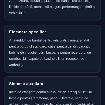
Amortizoare, discuri și plăcuțe de frână, filtre de ulei și
lichide de frână, menite să asigure performanța optimă a
vehiculului.
Elemente specifice
Ansambluri de burduf pentru articulații planetare, atât
pentru burduful standard, cât și pentru cel din cauciuc,
bobine de inducție, bujii, busoane pentru rezervorul de
combustibil, capete de bară și cilindri receptori de
ambreiaj.
Sisteme auxiliare
Inele de etanșare pentru șuruburile de drenaj al uleiului,
lamele pentru ștergătoare, panouri laterale, seturi de
accesorii pentru plăcuțele de frână, garnituri pentru etrier