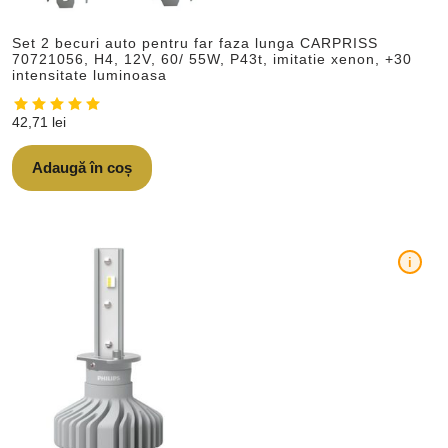
Set 2 becuri auto pentru far faza lunga CARPRISS
70721056, H4, 12V, 60/ 55W, P43t, imitatie xenon, +30
intensitate luminoasa
42,71
lei
Adaugă în coș
i