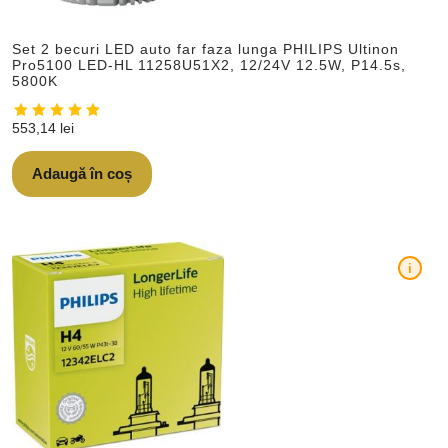
Set 2 becuri LED auto far faza lunga PHILIPS Ultinon
Pro5100 LED-HL 11258U51X2, 12/24V 12.5W, P14.5s,
5800K
553,14
lei
Adaugă în coș
i