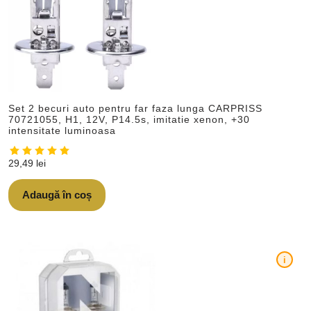
Set 2 becuri auto pentru far faza lunga CARPRISS
70721055, H1, 12V, P14.5s, imitatie xenon, +30
intensitate luminoasa
29,49
lei
Adaugă în coș
i