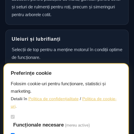
și seturi de rulmenți pentru roți, precum și simeringuri
pentru arborele cotit.
Uleiuri și lubrifianți
Selecții de top pentru a menține motorul în condiții optime
de funcționare.
Preferințe cookie
Consultanță și asistență tehnică
Folosim cookie-uri pentru funcționare, statistici și
marketing.
Consultanță și asistență tehnică pentru alegerea pieselor
Detalii în
Politica de confidențialitate
/
Politica de cookie-
potrivite și efectuarea reparațiilor sau întreținerii corecte.
uri
.
Livrare rapidă
Funcționale necesare
(mereu active)