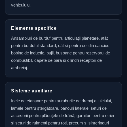
vehiculului.
Elemente specifice
Ansambluri de burduf pentru articulații planetare, atât
pentru burduful standard, cât și pentru cel din cauciuc,
bobine de inducție, bujii, busoane pentru rezervorul de
combustibil, capete de bară și cilindri receptori de
ambreiaj.
Sisteme auxiliare
Inele de etanșare pentru șuruburile de drenaj al uleiului,
lamele pentru ștergătoare, panouri laterale, seturi de
accesorii pentru plăcuțele de frână, garnituri pentru etrier
și seturi de rulmenți pentru roți, precum și simeringuri