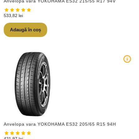
Anvelopa vara YOKOHAMA ES32 215/55 R17 94V
533,82
lei
Adaugă în coș
i
Anvelopa vara YOKOHAMA ES32 205/65 R15 94H
421,97
lei