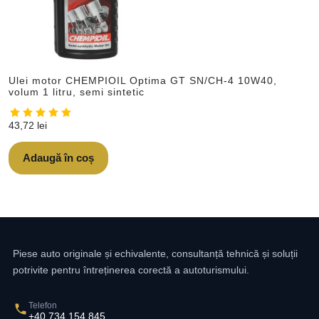
Ulei motor CHEMPIOIL Optima GT SN/CH-4 10W40,
volum 1 litru, semi sintetic
43,72
lei
Adaugă în coș
Piese auto originale și echivalente, consultanță tehnică și soluții
potrivite pentru întreținerea corectă a autoturismului.
Telefon
+40 734 154 845