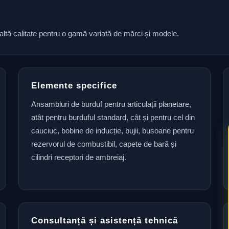
naltă calitate pentru o gamă variată de mărci și modele.
Elemente specifice
Ansambluri de burduf pentru articulații planetare,
atât pentru burduful standard, cât și pentru cel din
cauciuc, bobine de inducție, bujii, busoane pentru
rezervorul de combustibil, capete de bară și
cilindri receptori de ambreiaj.
Consultanță și asistență tehnică