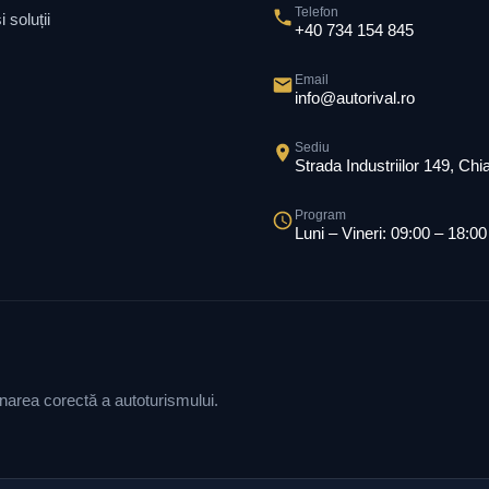
Telefon
 soluții
+40 734 154 845
Email
info@autorival.ro
Sediu
Strada Industriilor 149, Ch
Program
Luni – Vineri: 09:00 – 18:00
ionarea corectă a autoturismului.