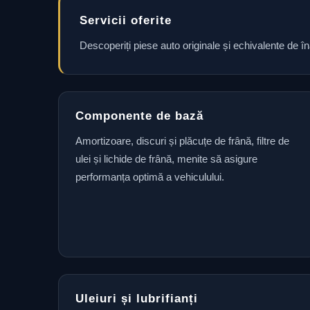
Servicii oferite
Descoperiți piese auto originale și echivalente de î
Componente de bază
Amortizoare, discuri și plăcuțe de frână, filtre de
ulei și lichide de frână, menite să asigure
performanța optimă a vehiculului.
Uleiuri și lubrifianți