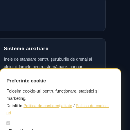
Sisteme auxiliare
Inele de etanșare pentru șuruburile de drenaj al
uleiului, lamele pentru ștergătoare, panouri
laterale, seturi de accesorii pentru plăcuțele de
Preferințe cookie
frână, garnituri pentru etrier și seturi de rulmenți
pentru roți, precum și simeringuri pentru arborele
Folosim cookie-uri pentru funcționare, statistici și
cotit.
marketing.
Detalii în
Politica de confidențialitate
/
Politica de cookie-
uri
.
Livrare rapidă