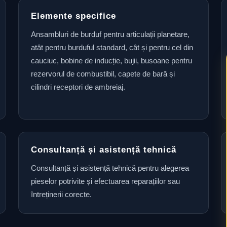
Elemente specifice
Ansambluri de burduf pentru articulații planetare,
atât pentru burduful standard, cât și pentru cel din
cauciuc, bobine de inducție, bujii, busoane pentru
rezervorul de combustibil, capete de bară și
cilindri receptori de ambreiaj.
Consultanță și asistență tehnică
Consultanță și asistență tehnică pentru alegerea
pieselor potrivite și efectuarea reparațiilor sau
întreținerii corecte.