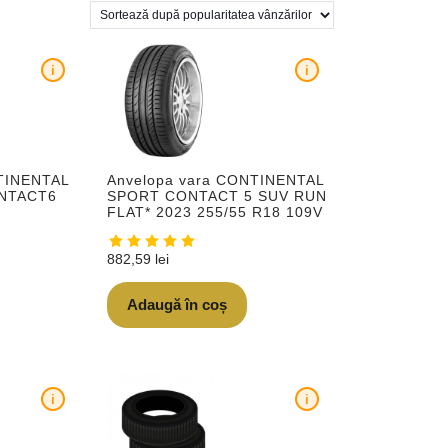
i
i
TINENTAL
Anvelopa vara CONTINENTAL
NTACT6
SPORT CONTACT 5 SUV RUN
Y
FLAT* 2023 255/55 R18 109V
882,59
lei
Adaugă în coș
i
i