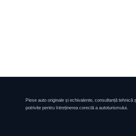
Piese auto originale și echivalente, consultanță tehnică și
potrivite pentru întreținerea corectă a autoturismului.