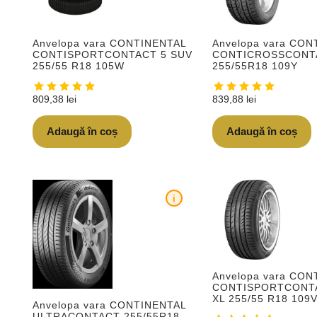
Anvelopa vara CONTINENTAL
Anvelopa vara CON
CONTISPORTCONTACT 5 SUV
CONTICROSSCONT
255/55 R18 105W
255/55R18 109Y
809,38
lei
839,88
lei
Adaugă în coș
Adaugă în coș
i
Anvelopa vara CON
CONTISPORTCONT
XL 255/55 R18 109
Anvelopa vara CONTINENTAL
ULTRACONTACT 255/55R18