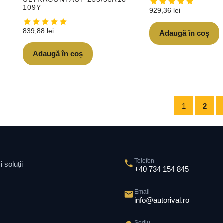
109Y
929,36
lei
839,88
lei
Adaugă în coș
Adaugă în coș
1
2
Telefon
 soluții
+40 734 154 845
Email
info@autorival.ro
Sediu