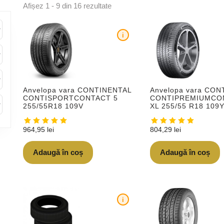
Afișez 1 - 9 din 16 rezultate
i
Anvelopa vara CONTINENTAL
Anvelopa vara CON
CONTISPORTCONTACT 5
CONTIPREMIUMCO
255/55R18 109V
XL 255/55 R18 109
964,95
lei
804,29
lei
Adaugă în coș
Adaugă în coș
i