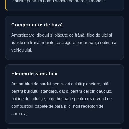
calitate pentru o gamă variată de mărci și modele.
Componente de bază
Amortizoare, discuri și plăcuțe de frână, filtre de ulei și
lichide de frână, menite să asigure performanța optimă a
vehiculului.
Elemente specifice
Ansambluri de burduf pentru articulații planetare, atât
pentru burduful standard, cât și pentru cel din cauciuc,
bobine de inducție, bujii, busoane pentru rezervorul de
combustibil, capete de bară și cilindri receptori de
ambreiaj.