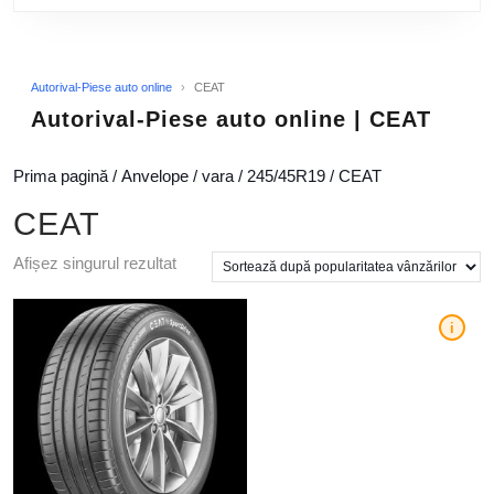
Autorival-Piese auto online
›
CEAT
Autorival-Piese auto online | CEAT
Prima pagină
/
Anvelope
/
vara
/
245/45R19
/ CEAT
CEAT
Afișez singurul rezultat
i