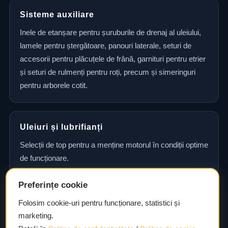
Sisteme auxiliare
Inele de etanșare pentru șuruburile de drenaj al uleiului,
lamele pentru ștergătoare, panouri laterale, seturi de
accesorii pentru plăcuțele de frână, garnituri pentru etrier
și seturi de rulmenți pentru roți, precum și simeringuri
pentru arborele cotit.
Uleiuri și lubrifianți
Selecții de top pentru a menține motorul în condiții optime
de funcționare.
Preferințe cookie
Consultanță și asistență tehnică
Folosim cookie-uri pentru funcționare, statistici și
marketing.
Consultanță și asistență tehnică pentru alegerea pieselor