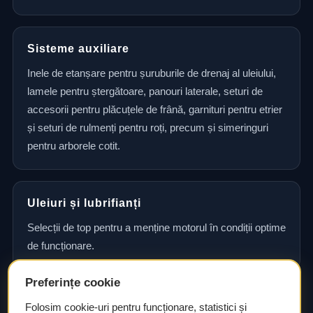
Sisteme auxiliare
Inele de etanșare pentru șuruburile de drenaj al uleiului,
lamele pentru ștergătoare, panouri laterale, seturi de
accesorii pentru plăcuțele de frână, garnituri pentru etrier
și seturi de rulmenți pentru roți, precum și simeringuri
pentru arborele cotit.
Uleiuri și lubrifianți
Selecții de top pentru a menține motorul în condiții optime
de funcționare.
Preferințe cookie
Consultanță și asistență tehnică
Folosim cookie-uri pentru funcționare, statistici și