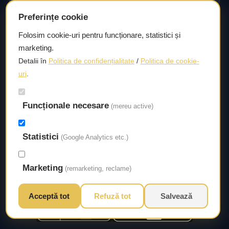
Preferințe cookie
Consultanță și asistență tehnică
Folosim cookie-uri pentru funcționare, statistici și
marketing.
Consultanță și asistență tehnică pentru alegerea pieselor
Detalii în
Politica de confidențialitate
/
Politica de cookie-
potrivite și efectuarea reparațiilor sau întreținerii corecte.
uri
.
Livrare rapidă
Funcționale necesare
(mereu active)
Asigurăm un timp de livrare scurt, astfel încât să aveți
acces la piesele necesare fără întârzieri.
Statistici
(Google Analytics etc.)
Marketing
(remarketing, reclame)
Acceptă tot
Refuză tot
Salvează
© 2026 Autorival. Toate drepturile rezervate.