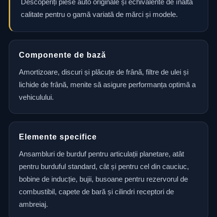
Descoperiți piese auto originale și echivalente de înaltă
calitate pentru o gamă variată de mărci și modele.
Componente de bază
Amortizoare, discuri și plăcuțe de frână, filtre de ulei și
lichide de frână, menite să asigure performanța optimă a
vehiculului.
Elemente specifice
Ansambluri de burduf pentru articulații planetare, atât
pentru burduful standard, cât și pentru cel din cauciuc,
bobine de inducție, bujii, busoane pentru rezervorul de
combustibil, capete de bară și cilindri receptori de
ambreiaj.