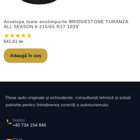
Anvelopa toate anotimpurile BRIDGESTONE TURANZA
ALL SEASON 6 215/65 R17 103V
641,61
lei
Adaugă în coș
Piese auto originale și echivalente, consultanță tehnică și soluții
potrivite pentru întreținerea corectă a autoturismului.
Telefon
+40 734 154 845
Email