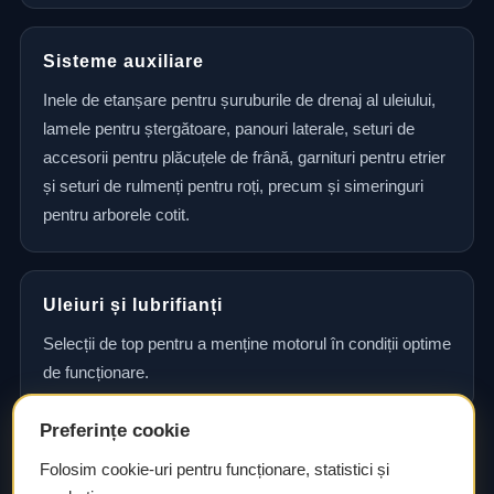
Sisteme auxiliare
Inele de etanșare pentru șuruburile de drenaj al uleiului,
lamele pentru ștergătoare, panouri laterale, seturi de
accesorii pentru plăcuțele de frână, garnituri pentru etrier
și seturi de rulmenți pentru roți, precum și simeringuri
pentru arborele cotit.
Uleiuri și lubrifianți
Selecții de top pentru a menține motorul în condiții optime
de funcționare.
Preferințe cookie
Consultanță și asistență tehnică
Folosim cookie-uri pentru funcționare, statistici și