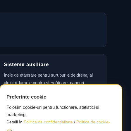
Sisteme auxiliare
Inele de etanșare pentru șuruburile de drenaj al
uleiului, lamele pentru ștergătoare, panouri
laterale, seturi de accesorii pentru plăcuțele de
Preferințe cookie
frână, garnituri pentru etrier și seturi de rulmenți
pentru roți, precum și simeringuri pentru arborele
Folosim cookie-uri pentru funcționare, statistici și
cotit.
marketing.
Detalii în
Politica de confidențialitate
/
Politica de cookie-
uri
.