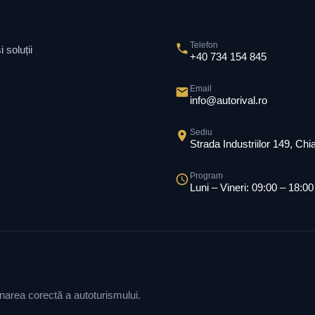
Telefon
 soluții
+40 734 154 845
Email
info@autorival.ro
Sediu
Strada Industriilor 149, Ch
Program
Luni – Vineri: 09:00 – 18:00
ionarea corectă a autoturismului.