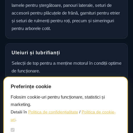
lamele pentru ștergătoare, panouri laterale, seturi de
accesorii pentru plăcuțele de frână, garnituri pentru etrier
și seturi de rulmenți pentru roți, precum și simeringuri
pentru arborele cotit.
Uleiuri și lubrifianți
Selecții de top pentru a menține motorul în condiții optime
de funcționare.
Preferințe cookie
Consultanță și asistență tehnică
Folosim cookie-uri pentru funcționare, statistici și
marketing.
Consultanță și asistență tehnică pentru alegerea pieselor
Detalii în
Politica de confidențialitate
/
Politica de cookie-
potrivite și efectuarea reparațiilor sau întreținerii corecte.
uri
.