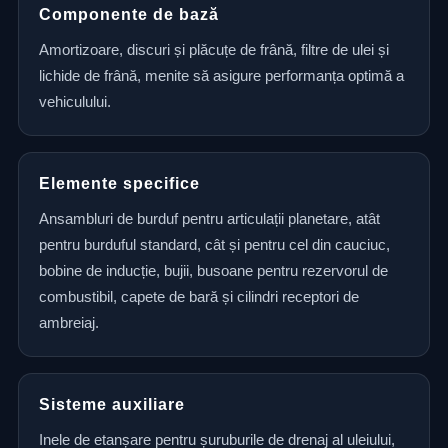
Componente de bază
Amortizoare, discuri și plăcuțe de frână, filtre de ulei și
lichide de frână, menite să asigure performanța optimă a
vehiculului.
Elemente specifice
Ansambluri de burduf pentru articulații planetare, atât
pentru burduful standard, cât și pentru cel din cauciuc,
bobine de inducție, bujii, busoane pentru rezervorul de
combustibil, capete de bară și cilindri receptori de
ambreiaj.
Sisteme auxiliare
Inele de etanșare pentru șuruburile de drenaj al uleiului,